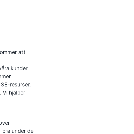
 kommer att
våra kunder
ommer
HSE-resurser,
 Vi hjälper
 över
 bra under de