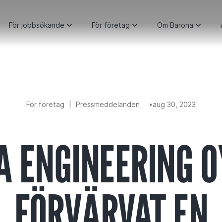
För jobbsökande
För företag
Om Barona
För företag
|
Pressmeddelanden
aug 30, 2023
A ENGINEERING O
FÖRVÄRVAT EN