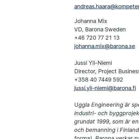
andreas.haara@kompeten
Johanna Mix
VD, Barona Sweden
+46 720 77 21 13
johanna.mix@barona.se
Jussi Yli-Niemi
Director, Project Busine
+358 40 7449 592
jussi.yli-niemi@barona.fi
U
ggla Engineering är sp
industri- och byggprojek
grundat 1999, som är en
och bemanning i Finland
forma). Barona verkar på 