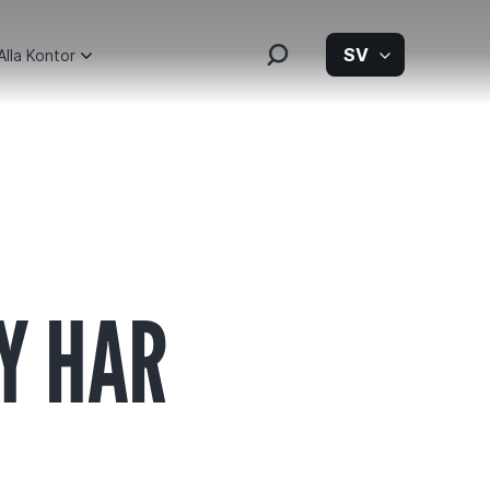
SV
Alla Kontor
Y HAR