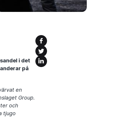
sandel i det
panderar på
värvat en
nslaget Group.
ster och
a tjugo