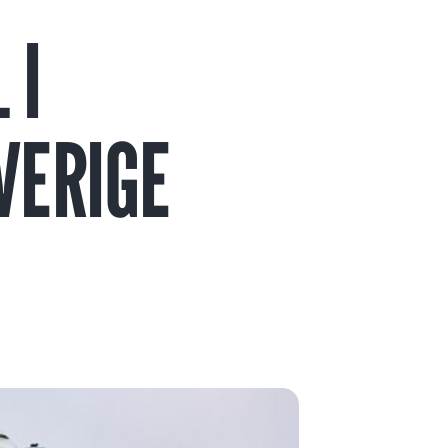
 I
VERIGE