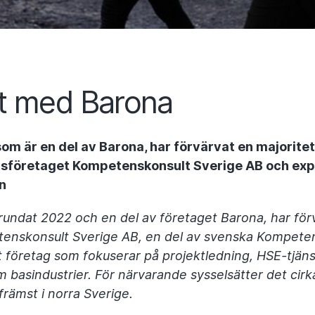
t med Barona
om är en del av Barona, har förvärvat en majoritet
gsföretaget Kompetenskonsult Sverige AB och ex
n
undat 2022 och en del av företaget Barona, har för
tenskonsult Sverige AB, en del av svenska Kompete
 företag som fokuserar på projektledning, HSE-tjän
m basindustrier. För närvarande sysselsätter det cirk
 främst i norra Sverige.