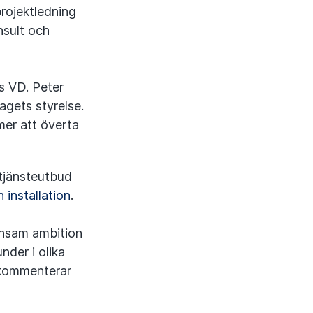
rojektledning
nsult och
s VD. Peter
agets styrelse.
mer att överta
tjänsteutbud
 installation
.
ensam ambition
nder i olika
” kommenterar