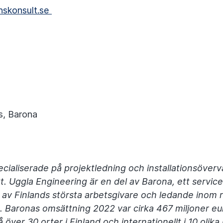
skonsult.se
ss, Barona
ecialiserade på projektledning och installationsöver
t. Uggla Engineering är en del av Barona, ett servic
 av Finlands största arbetsgivare och ledande inom 
. Baronas omsättning 2022 var cirka 467 miljoner eu
över 30 orter i Finland och internationellt i 10 olika