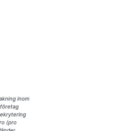
vakning inom
eföretag
rekrytering
ro (pro
 länder.