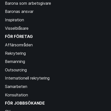
Barona som arbetsgivare
Baronas service
Baronas ansvar
centers på Costa del
Inspiration
Sol
Visselblåsare
FÖR FÖRETAG
Affärsområden
Rekrytering
Bemanning
Outsourcing
Internationell rekrytering
Samarbeten
Konsultation
FÖR JOBBSÖKANDE