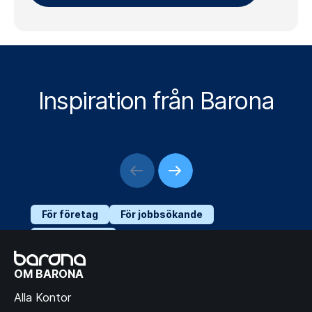
Inspiration från Barona
För företag
För jobbsökande
Outsourcing
Nearshore kundservice
OM BARONA
och IT service desk från
Alla Kontor
Spanien –