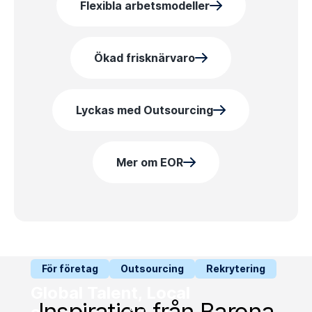
Flexibla arbetsmodeller
Ö
kad frisknärvaro
Lyckas med Outsourcing
Mer om EOR
För företag
Outsourcing
Rekrytering
Global Talent, Local
Inspiration från Barona