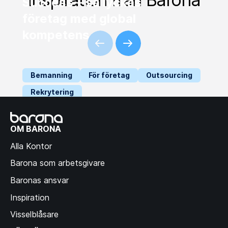
Success – så lyckas
företag med global
kompetens
Bemanning
För företag
Outsourcing
Rekrytering
så stärker social
hållbarhet din
OM BARONA
leverantörskedja
Alla Kontor
Barona som arbetsgivare
Baronas ansvar
Inspiration
Visselblåsare