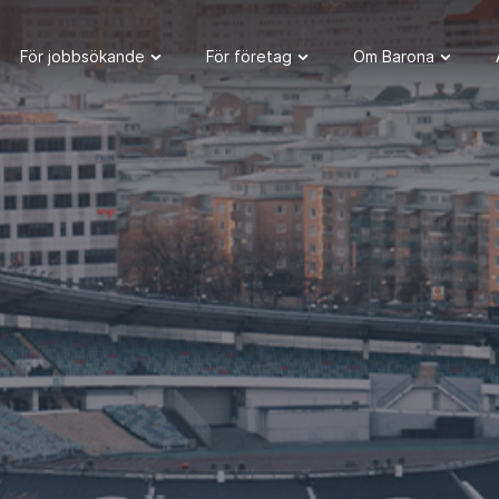
För jobbsökande
För företag
Om Barona