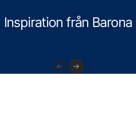
Inspiration från Barona
För företag
För jobbsökande
Rekrytering
Agnes Hildén finalist
till Årets Rekryterare –
”En självklar
kandidat”