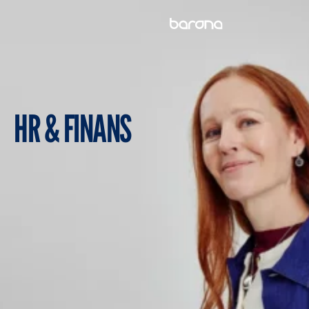
Skip
to
content
HR & FINANS