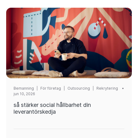
Bemanning
|
För företag
|
Outsourcing
|
Rekrytering
jun 10, 2026
så stärker social hållbarhet din
leverantörskedja