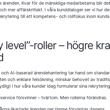
 ärenden. Kvar för de mänskliga medarbetarna blir de
ch mer affärskritiskt. I våra kunddialoger ser vi hur det
rekrytering till ett kompetens- och rollfokus inom kunds
y level”-roller – högre kr
d
s och AI-baserad ärendehantering tar hand om standa
en och enklare felsökning, minskar behovet av traditi
ydligt i hur våra kunder idag formulerar sina rekryteri
service försvinner – tvärtom. Men rollerna förändras.
 många likartade ärenden per timme förväntas dagens