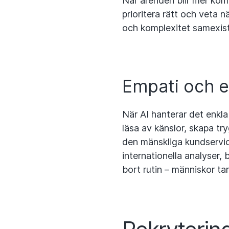
När ärenden blir mer komp
prioritera rätt och veta n
och komplexitet samexist
Empati och em
När AI hanterar det enkl
läsa av känslor, skapa tr
den mänskliga kundservice
internationella analyser,
bort rutin – människor ta