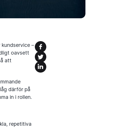
 kundservice –
ligt oavsett
å att
nkommande
låg därför på
a in i rollen.
la, repetitiva