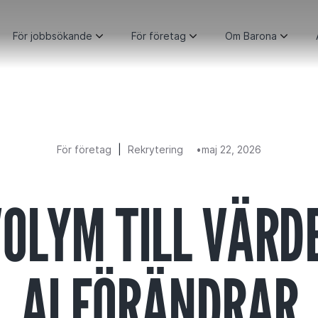
För jobbsökande
För företag
Om Barona
För företag
|
Rekrytering
maj 22, 2026
OLYM TILL VÄRD
AI FÖRÄNDRAR