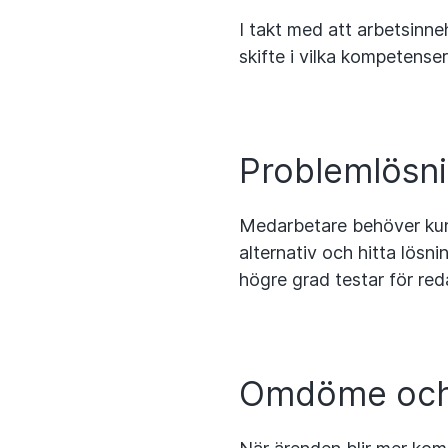
I takt med att arbetsinneh
skifte i vilka kompetense
Problemlösn
Medarbetare behöver kunn
alternativ och hitta lösni
högre grad testar för red
Omdöme och