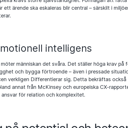
lexa krävs större självständighet. Förmågan att fatta 
är ett ärende ska eskaleras blir central – särskilt i milj
erar.
otionell intelligens
a möter människan det svåra. Det ställer höga krav på 
ygghet och bygga förtroende – även i pressade situatio
n verkligen Differentierar sig. Detta bekräftas också i
 bland annat från McKinsey och europeiska CX-rapporter
r ansvar för relation och komplexitet.