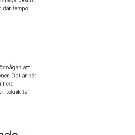
rimliga beslut,
öer där tempo
förmågan att
ner. Det är här
 flera
: teknik tar