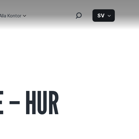
SV
Alla Kontor
E – HUR