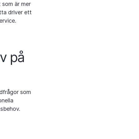
t som är mer
ta driver ett
ervice.
av på
rdfrågor som
onella
ngsbehov.