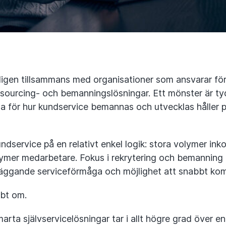
ligen tillsammans med organisationer som ansvarar för
sourcing- och bemanningslösningar. Ett mönster är tyd
na för hur kundservice bemannas och utvecklas håller p
ndservice på en relativt enkel logik: stora volymer i
ymer medarbetare. Fokus i rekrytering och bemanning 
läggande serviceförmåga och möjlighet att snabbt komm
bbt om.
rta självservicelösningar tar i allt högre grad över enk