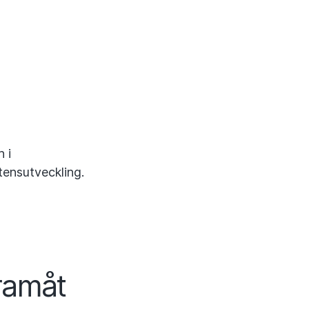
 i
tensutveckling.
ramåt