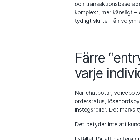
och transaktionsbaserade
komplext, mer känsligt – o
tydligt skifte från volym
Färre “entr
varje indivi
När chatbotar, voicebot
orderstatus, lösenordsbyt
instegsroller. Det märks t
Det betyder inte att kund
I stället för att hantera