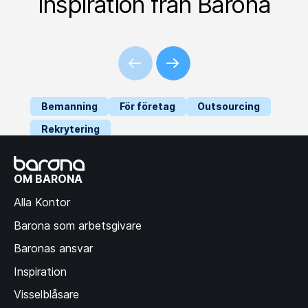
Inspiration från Barona
Bemanning
För företag
Outsourcing
Rekrytering
så stärker social
hållbarhet din
OM BARONA
leverantörskedja
Alla Kontor
Barona som arbetsgivare
Baronas ansvar
Inspiration
Visselblåsare