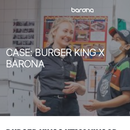
Skip
to
content
CASE: BURGER KING X
BARONA